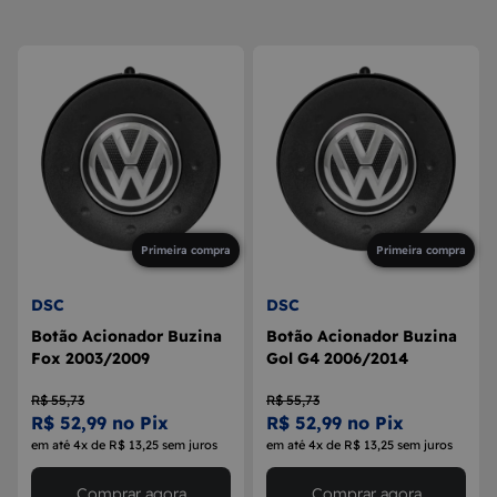
8
MAÇANETA
9
BOLA DE CÂMBIO
10
MÁQUINA DE VIDRO
Primeira compra
Primeira compra
DSC
DSC
Botão Acionador Buzina
Botão Acionador Buzina
Fox 2003/2009
Gol G4 2006/2014
R$ 55,73
R$ 55,73
R$ 52,99 no Pix
R$ 52,99 no Pix
em até 4x de R$ 13,25 sem juros
em até 4x de R$ 13,25 sem juros
Comprar agora
Comprar agora