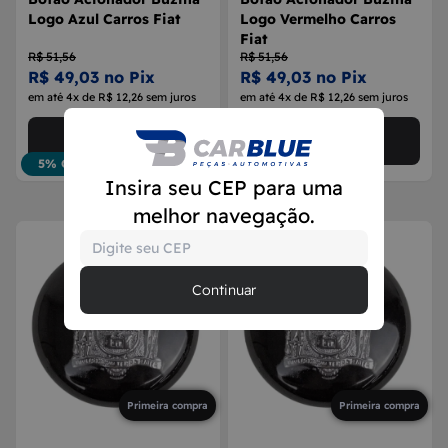
Logo Azul Carros Fiat
Logo Vermelho Carros
Fiat
R$ 51,56
R$ 51,56
R$ 49,03 no Pix
R$ 49,03 no Pix
em até 4x de R$ 12,26 sem juros
em até 4x de R$ 12,26 sem juros
Comprar agora
Comprar agora
5% OFF
5% OFF
Insira seu CEP para uma
melhor navegação.
Continuar
Primeira compra
Primeira compra