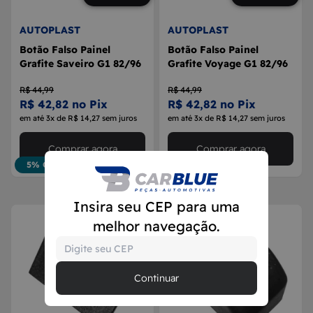
AUTOPLAST
AUTOPLAST
Botão Falso Painel
Botão Falso Painel
Grafite Saveiro G1 82/96
Grafite Voyage G1 82/96
R$ 44,99
R$ 44,99
R$ 42,82 no Pix
R$ 42,82 no Pix
em até 3x de R$ 14,27 sem juros
em até 3x de R$ 14,27 sem juros
Comprar agora
Comprar agora
5% OFF
5% OFF
Insira seu CEP para uma
melhor navegação.
Continuar