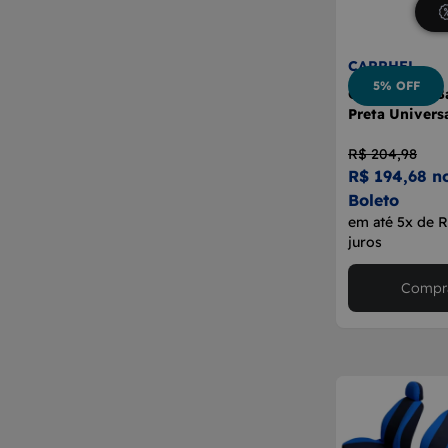
CARRHEL
5% OFF
Capa Banco B
Preta Univers
R$ 204,98
R$ 194,68 n
Boleto
em até 5x de 
juros
Compra