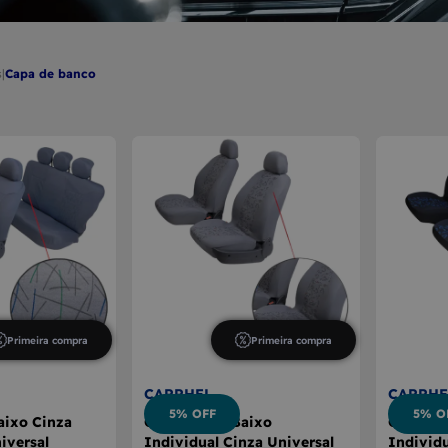
E CÂMBIO
A DE VIDRO
s
|
capa de banco
Primeira compra
Primeira compra
CARRHEL
CARRHE
5% OFF
5% O
aixo Cinza
Capa Banco Baixo
Capa Ba
iversal
Individual Cinza Universal
Individu