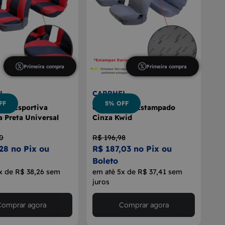
Primeira compra
Primeira compra
L
CARRHEL
FF
5% OFF
nco Esportiva
Capa Banco Estampado
 Preta Universal
Cinza Kwid
0
R$ 196,98
28 no Pix ou
R$ 187,03 no Pix ou
Boleto
x de R$ 38,26 sem
em até 5x de R$ 37,41 sem
juros
Comprar agora
Comprar agora