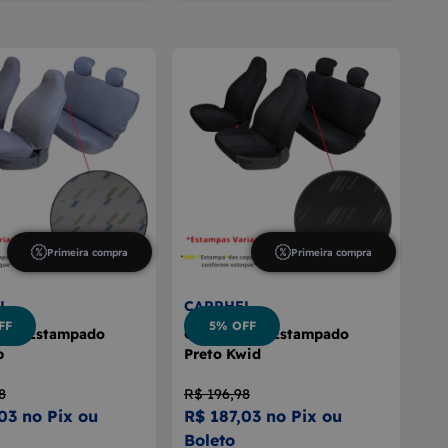
Primeira compra
Primeira compra
L
CARRHEL
FF
5% OFF
nco Estampado
Capa Banco Estampado
p
Preto Kwid
8
R$ 196,98
03 no Pix ou
R$ 187,03 no Pix ou
Boleto