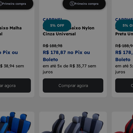
Primeira compra
Primeira compra
CARRHEL
CARRHE
5% OFF
5% O
aixo Malha
Capa Banco Baixo Nylon
Capa Ba
al
Cinza Universal
Preta Un
R$ 188,98
R$ 188,9
o Pix ou
R$ 178,87 no Pix ou
R$ 178,
Boleto
Boleto
R$ 38,94 sem
em até 5x de R$ 35,77 sem
em até 5
juros
juros
r agora
Comprar agora