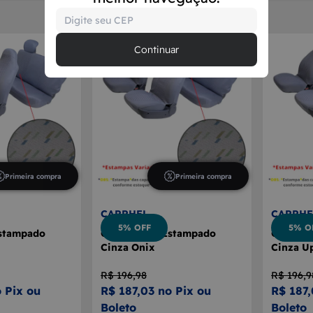
Continuar
Primeira compra
Primeira compra
CARRHEL
CARRHE
5% OFF
5% O
stampado
Capa Banco Estampado
Capa Ba
Cinza Onix
Cinza U
R$ 196,98
R$ 196,9
 Pix ou
R$ 187,03 no Pix ou
R$ 187,
Boleto
Boleto