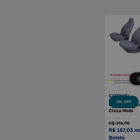
CARRHEL
5% OFF
Capa Banco E
Cinza Mobi
R$ 196,98
R$ 187,03 no
Boleto