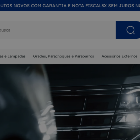
OS COM GARANTIA E NOTA FISCAL
3X SEM JUROS NO CARTÃ
s buscados
nas e Lâmpadas
Grades, Parachoques e Parabarros
Acessórios Externos
NA
MA
ISOR
 SOL
ETA