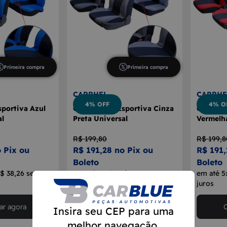
Primeira compra
Primeira compra
CARRHEL
CARRHE
4% OFF
4% O
portiva Azul
Capa Banco Esportiva Cinza
Capa Ba
al
Preta Universal
Vermelha
R$ 199,80
R$ 199,8
 Pix ou
R$ 191,28 no Pix ou
R$ 191,
Boleto
Boleto
R$ 38,26 sem
em até 5x de R$ 38,26 sem
em até 5
juros
juros
r agora
Comprar agora
Insira seu CEP para uma
melhor navegação.