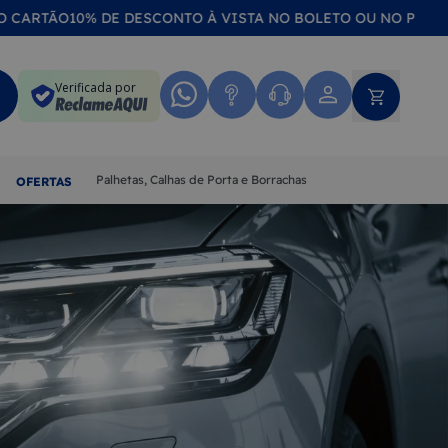
O
10% DE DESCONTO À VISTA NO BOLETO OU NO PIX
COMPRA 10
Verificada por
Palhetas, Calhas de Porta e Borrachas
OFERTAS