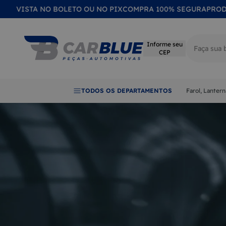
A NO BOLETO OU NO PIX
COMPRA 100% SEGURA
PRODUTOS NOV
Informe seu
CEP
Termos mai
TODOS OS DEPARTAMENTOS
Farol, Lanter
1
LANTER
2
FAROL
3
CALOTA
4
EMBLE
5
LENTE
6
RETROV
7
QUEBRA
8
MAÇAN