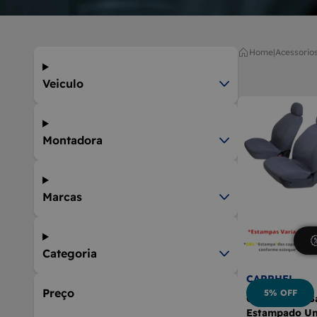
9
BOLA D
10
MÁQUIN
Home
|
acessorio
Veiculo
Montadora
Marcas
Categoria
CARRHEL
Preço
5% OFF
Capa Banco B
Estampado Un