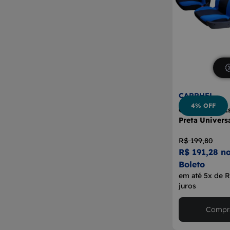
CARRHEL
4% OFF
Capa Banco Es
Preta Univers
R$ 199,80
R$ 191,28 no
Boleto
em até 5x de 
juros
Compra