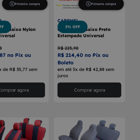
Primeira compra
Primeira compra
L
CARRHEL
FF
5% OFF
nco Baixo Nylon
Capa Banco Baixo Preto
iversal
Estampado Universal
8
R$ 225,98
87 no Pix ou
R$ 214,40 no Pix ou
Boleto
x de R$ 35,77 sem
em até 5x de R$ 42,88 sem
juros
Comprar agora
Comprar agora