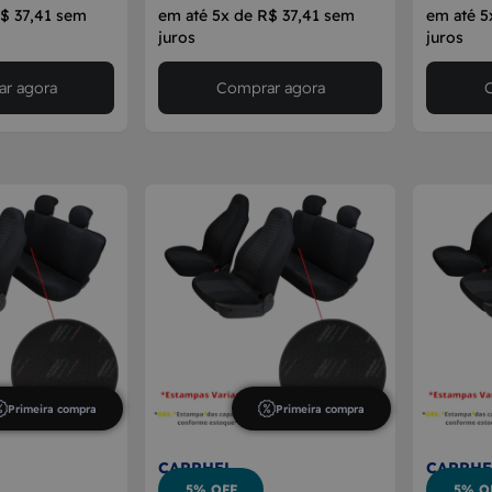
R$ 37,41 sem
em até 5x de R$ 37,41 sem
em até 5
juros
juros
r agora
Comprar agora
Primeira compra
Primeira compra
CARRHEL
CARRHE
5% OFF
5% O