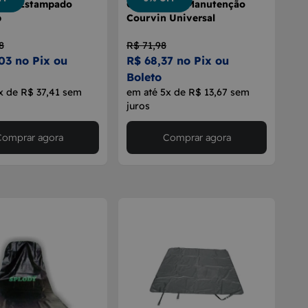
nco Estampado
Capa Banco Manutenção
p
Courvin Universal
8
R$ 71,98
03 no Pix ou
R$ 68,37 no Pix ou
Boleto
x de R$ 37,41 sem
em até 5x de R$ 13,67 sem
juros
Comprar agora
Comprar agora