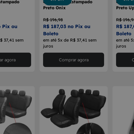
stampado
Capa Banco Estampado
Capa Ba
Preto Onix
Preto U
R$ 196,98
R$ 196,9
 Pix ou
R$ 187,03 no Pix ou
R$ 187,
Boleto
Boleto
R$ 37,41 sem
em até 5x de R$ 37,41 sem
em até 5
juros
juros
r agora
Comprar agora