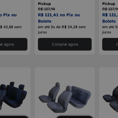
Pickup
Pickup
R$ 127,98
R$ 127,9
o Pix ou
R$ 121,41 no Pix ou
R$ 121,
Boleto
Boleto
R$ 42,88 sem
em até 5x de R$ 24,28 sem
em até 5
juros
juros
r agora
Comprar agora