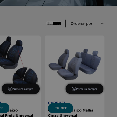
Primeira compra
Primeira compra
L
CARRHEL
FF
5% OFF
nco Baixo
Capa Banco Baixo Malha
al Preta Universal
Cinza Universal