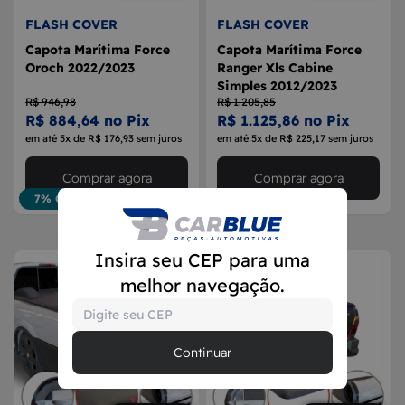
FLASH COVER
FLASH COVER
Capota Marítima Force
Capota Marítima Force
Oroch 2022/2023
Ranger Xls Cabine
Simples 2012/2023
R$ 946,98
R$ 1.205,85
R$ 884,64 no Pix
R$ 1.125,86 no Pix
em até 5x de R$ 176,93 sem juros
em até 5x de R$ 225,17 sem juros
Comprar agora
Comprar agora
7% OFF
7% OFF
Insira seu CEP para uma
melhor navegação.
Continuar