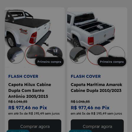
8
MAÇANETA
9
BOLA DE CÂMBIO
10
MÁQUINA DE VIDRO
Primeira compra
Primeira compra
FLASH COVER
FLASH COVER
Capota Hilux Cabine
Capota Marítima Amarok
Dupla Com Santo
Cabine Dupla 2010/2023
Antônio 2005/2015
R$ 1.046,85
R$ 1.046,85
R$ 977,46 no Pix
R$ 977,46 no Pix
em até 5x de R$ 195,49 sem juros
em até 5x de R$ 195,49 sem juros
Comprar agora
Comprar agora