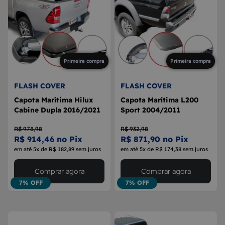
Primeira compra
Primeira compra
FLASH COVER
FLASH COVER
Capota Marítima Hilux
Capota Marítima L200
Cabine Dupla 2016/2021
Sport 2004/2011
R$ 978,98
R$ 932,98
R$ 914,46 no Pix
R$ 871,90 no Pix
em até 5x de R$ 182,89 sem juros
em até 5x de R$ 174,38 sem juros
Comprar agora
Comprar agora
7% OFF
7% OFF