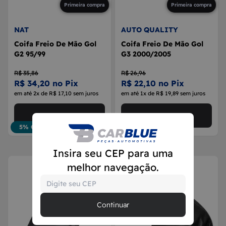
Primeira compra
Primeira compra
NAT
AUTO QUALITY
Coifa Freio De Mão Gol
Coifa Freio De Mão Gol
G2 95/99
G3 2000/2005
R$ 35,86
R$ 26,96
R$ 34,20 no Pix
R$ 22,10 no Pix
em até 2x de R$ 17,10 sem juros
em até 1x de R$ 19,89 sem juros
Comprar agora
Comprar agora
5% OFF
18% OFF
Insira seu CEP para uma
melhor navegação.
Continuar