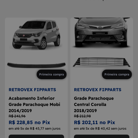
8
MAÇANETA
9
BOLA DE CÂMBIO
10
MÁQUINA DE VIDRO
Primeira compra
Primeira compra
RETROVEX FIPPARTS
RETROVEX FIPPARTS
Acabamento Inferior
Grade Parachoque
Grade Parachoque Mobi
Central Corolla
2014/2019
2018/2019
R$ 241,96
R$ 212,98
R$ 228,85 no Pix
R$ 202,11 no Pix
em até 5x de R$ 45,77 sem juros
em até 5x de R$ 40,42 sem juros