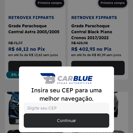
Primeira compra
Primeira compra
RETROVEX FIPPARTS
RETROVEX FIPPARTS
Grade Parachoque
Grade Parachoque
Central Astra 2003/2005
Central Black Piano
Cronos 2017/2022
R$ 71,77
R$ 425,98
R$ 68,12 no Pix
R$ 402,93 no Pix
em até 5x de R$ 13,62 sem juros
em até 5x de R$ 80,59 sem juros
Comprar agora
Comprar agora
5% OFF
5% OFF
Insira seu CEP para uma
melhor navegação.
Continuar