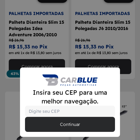
PALHETAS IMPORTADAS
PALHETAS IMPORTADAS
Palheta Dianteira Slim 15
Palheta Dianteira Slim 15
Polegadas Idea
Polegadas J6 2010/2016
Adventure 2006/2010
R$ 26,96
R$ 26,96
R$ 15,33 no Pix
R$ 15,33 no Pix
em até 1x de R$ 13,80 sem juros
em até 1x de R$ 13,80 sem juros
Comprar agora
Comprar agora
43% OFF
43% OFF
Insira seu CEP para uma
melhor navegação.
Continuar