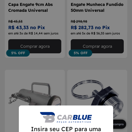
Capa Engate 9cm Abs
Engate Munheca Fundido
Cromada Universal
50mm Universal
R$ 45,53
R$ 298,98
R$ 43,33 no Pix
R$ 282,73 no Pix
em até 3x de R$ 14,44 sem juros
em até 5x de R$ 56,55 sem juros
Comprar agora
Comprar agora
5% OFF
5% OFF
Primeira compra
Primeira compra
Insira seu CEP para uma