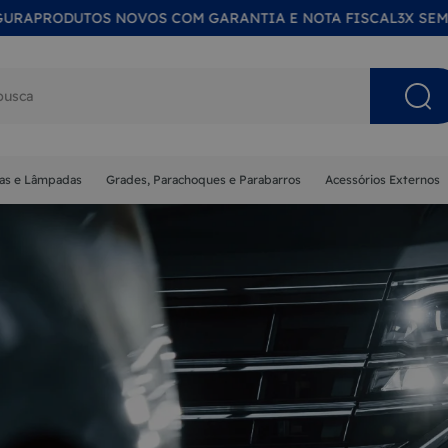
A
PRODUTOS NOVOS COM GARANTIA E NOTA FISCAL
3X SEM JU
s buscados
nas e Lâmpadas
Grades, Parachoques e Parabarros
Acessórios Externos
NA
MA
ISOR
 SOL
ETA