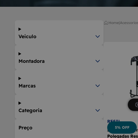
9
BOLA D
10
MÁQUIN
Home
|
acessorio
Veiculo
Montadora
Marcas
Categoria
RESIL
Preço
5% OFF
Suporte Extin
Polegadas Res