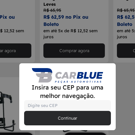
Leves
R$ 65,95
R$ 65,95
Pix ou
R$ 62,59 no Pix ou
R$ 62,5
Boleto
Boleto
R$ 12,52 sem
em até 5x de R$ 12,52 sem
em até 5
juros
juros
r agora
Comprar agora
Insira seu CEP para uma
melhor navegação.
Continuar