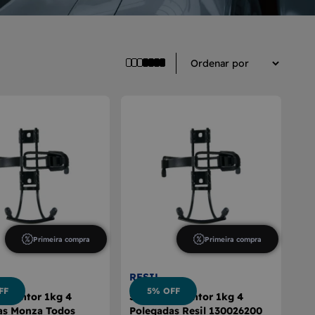
Primeira compra
Primeira compra
RESIL
FF
5% OFF
Extintor 1kg 4
Suporte Extintor 1kg 4
as Monza Todos
Polegadas Resil 130026200