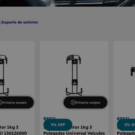
E CÂMBIO
A DE VIDRO
s
|
suporte de extintor
Primeira compra
Primeira compra
RESIL
RESIL
5% OFF
5% O
tor 1kg 3
Suporte Extintor 1kg 3
Suporte 
il 130126000
Polegadas Universal Veículos
Polegad