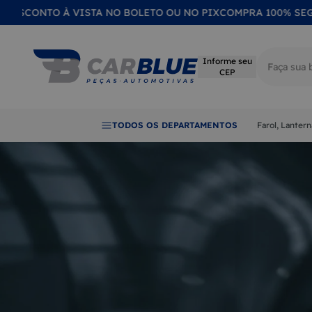
SCONTO À VISTA NO BOLETO OU NO PIX
COMPRA 100% SEGUR
Informe seu
CEP
Termos mai
TODOS OS DEPARTAMENTOS
Farol, Lanter
1
LANTER
2
FAROL
3
CALOTA
4
EMBLE
5
LENTE
6
RETROV
7
QUEBRA
8
MAÇAN