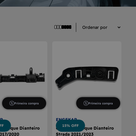
Primeira compra
Primeira compra
R
ENGEKAR
FF
15% OFF
rachoque Dianteiro
Guia Parachoque Dianteiro
2017/2020
Strada 2021/2023