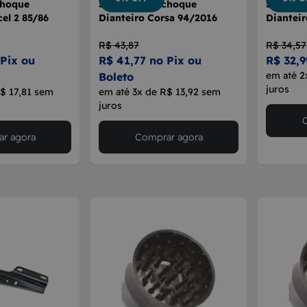
choque
Suporte Parachoque
Suporte
el 2 85/86
Dianteiro Corsa 94/2016
Dianteir
R$ 43,87
R$ 34,57
 Pix ou
R$ 41,77 no Pix ou
R$ 32,9
em até 2
Boleto
juros
$ 17,81 sem
em até 3x de R$ 13,92 sem
juros
r agora
Comprar agora