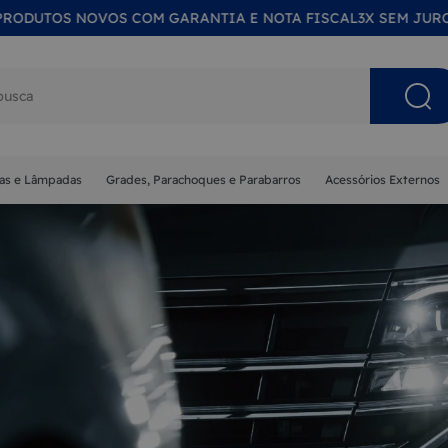
S NOVOS COM GARANTIA E NOTA FISCAL
3X SEM JUROS NO C
s buscados
nas e Lâmpadas
Grades, Parachoques e Parabarros
Acessórios Externos
NA
MA
ISOR
 SOL
ETA