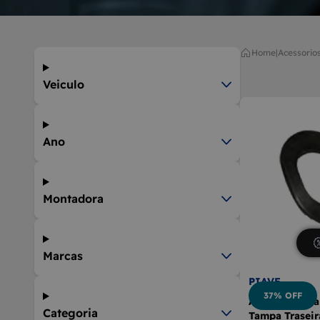
9
BOLA D
10
MÁQUIN
Home
|
acessorio
Veiculo
Ano
Montadora
Marcas
PIAVE
37% OFF
Anel Borrach
Categoria
Tampa Trasei