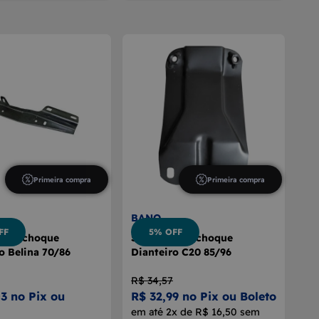
Primeira compra
Primeira compra
BANO
FF
5% OFF
 Parachoque
Suporte Parachoque
o Belina 70/86
Dianteiro C20 85/96
R$ 34,57
3 no Pix ou
R$ 32,99 no Pix ou Boleto
em até 2x de R$ 16,50 sem