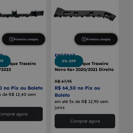
Primeira compra
Primeira compra
R
ENGEKAR
FF
5% OFF
rachoque Traseiro
Guia Parachoque Traseiro
/2023
Novo Ka+ 2020/2021 Direito
R$ 67,95
0 no Pix ou Boleto
R$ 64,50 no Pix ou
x de R$ 12,40 sem
Boleto
em até 5x de R$ 12,90 sem
juros
Comprar agora
Comprar agora