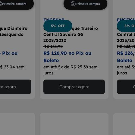
Primeira compra
Primeira compra
ENGEKAR
ENGEKA
5% OFF
5% O
ue Dianteiro
Guia Parachoque Traseiro
Guia Pa
023esquerdo
Central Saveiro G5
Central 
2008/2012
2013/20
R$ 133,98
R$ 133,9
 Pix ou
R$ 126,90 no Pix ou
R$ 126,
Boleto
Boleto
R$ 23,04 sem
em até 5x de R$ 25,38 sem
em até 5
juros
juros
r agora
Comprar agora