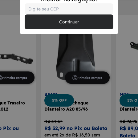
Continuar
Primeira compra
Primeira compra
BANO
MOV
5% OFF
5% O
ue Traseiro
Suporte Parachoque
Suporte
2012
Dianteiro A20 85/96
Dianteir
R$ 34,57
R$ 93,95
o Pix ou
R$ 32,99 no Pix ou Boleto
R$ 89,0
em até 2x de R$ 16,50 sem
Boleto