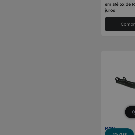
em até 5x de 
juros
Compra
MOV
5% OFF