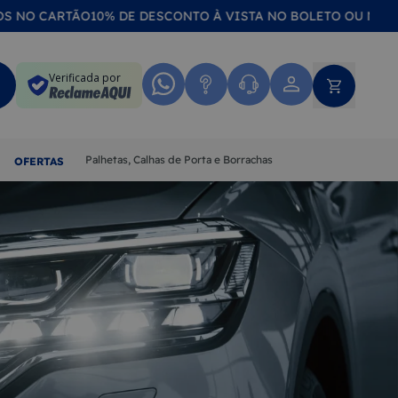
ARTÃO
10% DE DESCONTO À VISTA NO BOLETO OU NO PIX
COMP
Verificada por
Palhetas, Calhas de Porta e Borrachas
OFERTAS