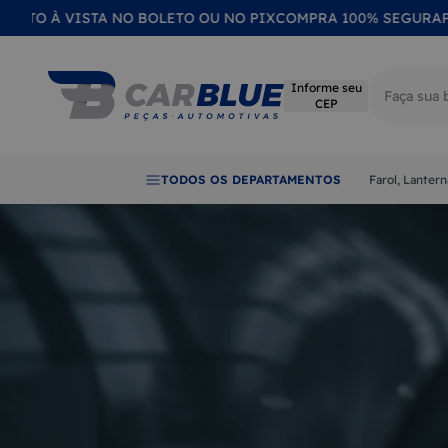
 VISTA NO BOLETO OU NO PIX
COMPRA 100% SEGURA
PRODUTO
Informe seu
CEP
Termos mai
TODOS OS DEPARTAMENTOS
Farol, Lanter
1
LANTER
2
FAROL
3
CALOTA
4
EMBLE
5
LENTE
6
RETROV
7
QUEBRA
8
MAÇAN