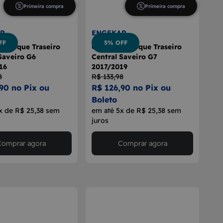
Primeira compra
Primeira compra
R
ENGEKAR
FF
5% OFF
rachoque Traseiro
Guia Parachoque Traseiro
Saveiro G6
Central Saveiro G7
16
2017/2019
8
R$ 133,98
90 no Pix ou
R$ 126,90 no Pix ou
Boleto
x de R$ 25,38 sem
em até 5x de R$ 25,38 sem
juros
Comprar agora
Comprar agora