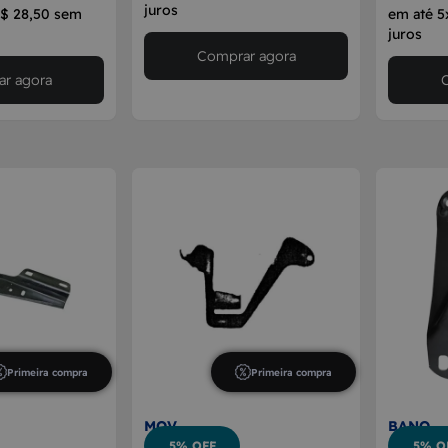
juros
R$ 28,50 sem
em até 5
juros
Comprar agora
r agora
Primeira compra
Primeira compra
MOV
BANO
5% OFF
5% O