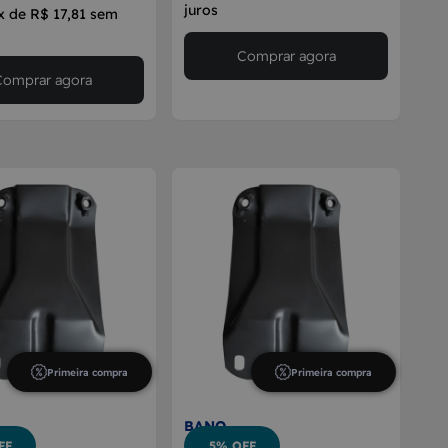
juros
x de R$ 17,81 sem
Comprar agora
Comprar agora
Primeira compra
Primeira compra
BANO
FF
5% OFF