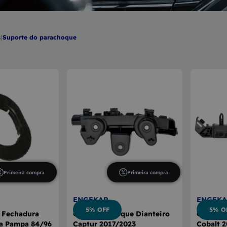
E CÂMBIO
A DE VIDRO
s
|
suporte do parachoque
Primeira compra
Primeira compra
ENGEKAR
ENGEKA
5% OFF
5% O
a Fechadura
Guia Parachoque Dianteiro
Guia Pa
ra Pampa 84/96
Captur 2017/2023
Cobalt 