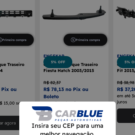
Primeira compra
Primeira compra
ENGEKAR
ENGEKA
5% OFF
5% O
ue Traseiro
Guia Parachoque Traseiro
Guia Pa
14
Fiesta Hatch 2003/2015
Fit 2015
R$ 82,37
R$ 38,98
 Pix ou
R$ 78,13 no Pix ou
R$ 37,2
em até 3
Boleto
juros
R$ 15,00 sem
em até 5x de R$ 15,63 sem
juros
r agora
Comprar agora
Insira seu CEP para uma
melhor navegação.