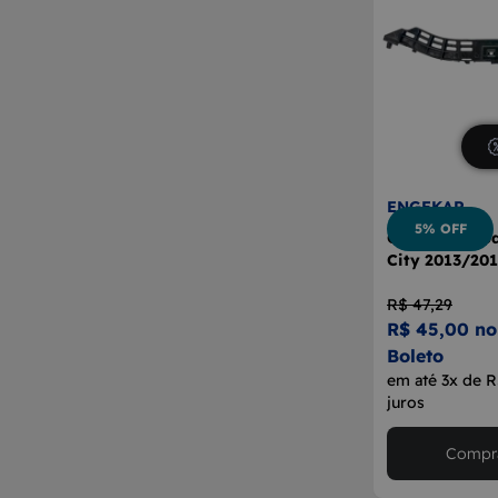
ENGEKAR
5% OFF
Guia Parachoq
City 2013/20
R$ 47,29
R$ 45,00 no
Boleto
em até 3x de 
juros
Compra