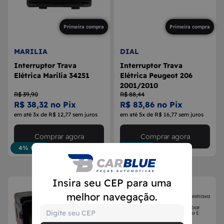
Primeira compra
Primeira compra
MARILIA
DIAL
Interruptor Trava
Interruptor Trava
Elétrica Marilia 34251
Elétrica Peugeot 206
2001/2010
R$ 39,90
R$ 88,44
R$ 38,32 no Pix
R$ 83,86 no Pix
em até 3x de R$ 12,77 sem juros
em até 5x de R$ 16,77 sem juros
Comprar agora
Comprar agora
4% OFF
5% OFF
Insira seu CEP para uma
melhor navegação.