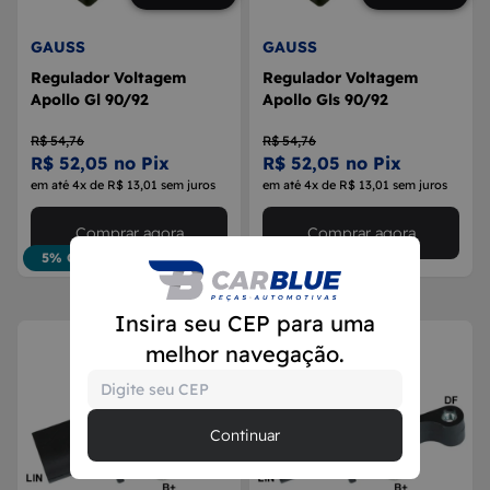
GAUSS
GAUSS
Regulador Voltagem
Regulador Voltagem
Apollo Gl 90/92
Apollo Gls 90/92
R$ 54,76
R$ 54,76
R$ 52,05 no Pix
R$ 52,05 no Pix
em até 4x de R$ 13,01 sem juros
em até 4x de R$ 13,01 sem juros
Comprar agora
Comprar agora
5% OFF
5% OFF
Insira seu CEP para uma
melhor navegação.
Continuar