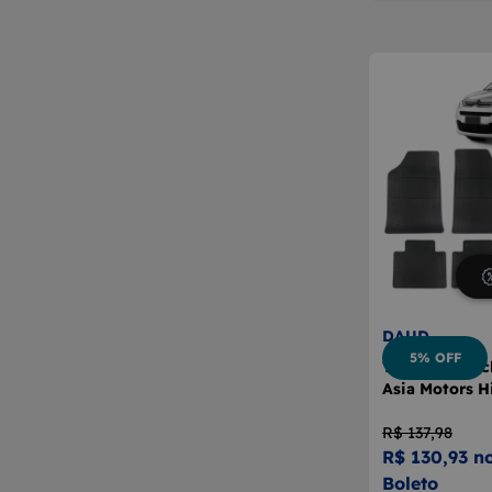
DAUD
5% OFF
Tapete Borrac
Asia Motors H
R$ 137,98
R$ 130,93 n
Boleto