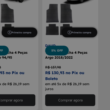
Primeira compra
Primeira compra
DAUD
FF
5% OFF
orracha 4 Peças
Tapete Borracha 4 Peças
e 94/95
Argo 2018/2022
8
R$ 137,98
93 no Pix ou
R$ 130,93 no Pix ou
Boleto
x de R$ 26,19 sem
em até 5x de R$ 26,19 sem
juros
Comprar agora
Comprar agora