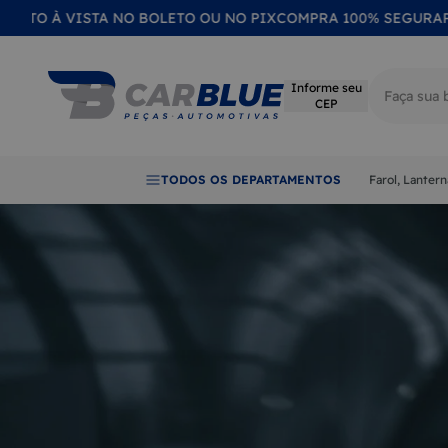
 VISTA NO BOLETO OU NO PIX
COMPRA 100% SEGURA
PRODUTO
Informe seu
CEP
Termos mai
TODOS OS DEPARTAMENTOS
Farol, Lanter
1
LANTER
2
FAROL
3
CALOTA
4
EMBLE
5
LENTE
6
RETROV
7
QUEBRA
8
MAÇAN