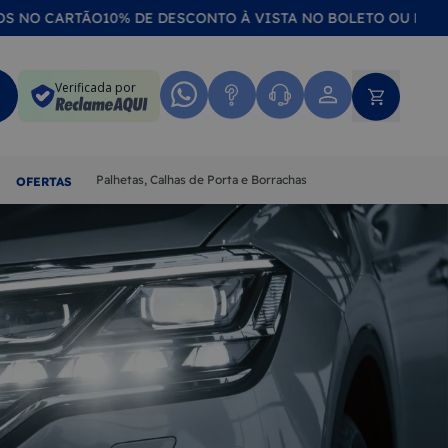
ARTÃO
10% DE DESCONTO À VISTA NO BOLETO OU NO PIX
COMPR
Verificada por
Palhetas, Calhas de Porta e Borrachas
OFERTAS