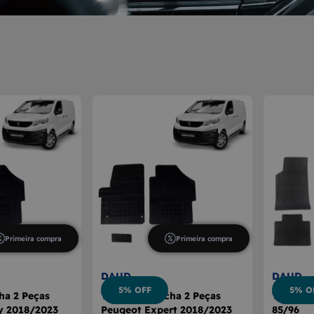
E CÂMBIO
A DE VIDRO
Primeira compra
Primeira compra
DAUD
DAUD
5% OFF
5% O
ha 2 Peças
Tapete Borracha 2 Peças
Tapete 
y 2018/2023
Peugeot Expert 2018/2023
85/96