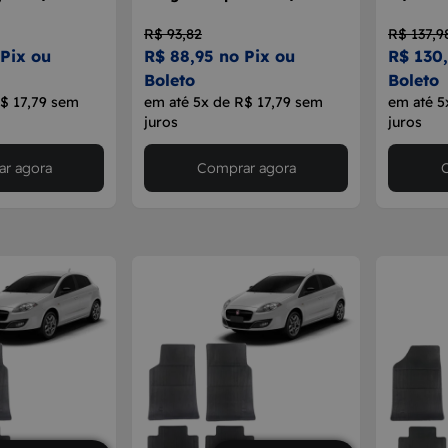
R$ 93,82
R$ 137,9
 Pix ou
R$ 88,95 no Pix ou
R$ 130,
Boleto
Boleto
R$ 17,79 sem
em até 5x de R$ 17,79 sem
em até 5
juros
juros
r agora
Comprar agora