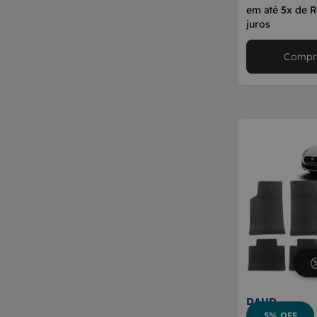
em até 5x de 
juros
Compra
DAUD
5% OFF