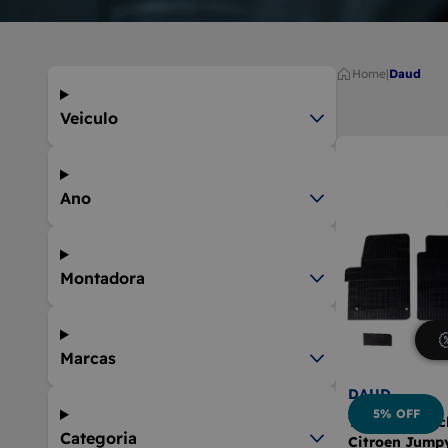
9
BOLA D
10
MÁQUIN
Home
|
daud
Veiculo
Ano
Montadora
Marcas
DAUD
5% OFF
Tapete Borrac
Categoria
Citroen Jump