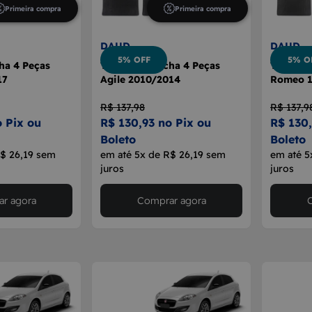
Primeira compra
Primeira compra
DAUD
DAUD
5% OFF
5% O
ha 4 Peças
Tapete Borracha 4 Peças
Tapete B
17
Agile 2010/2014
Romeo 1
R$ 137,98
R$ 137,9
o Pix ou
R$ 130,93 no Pix ou
R$ 130,
Boleto
Boleto
R$ 26,19 sem
em até 5x de R$ 26,19 sem
em até 5
juros
juros
r agora
Comprar agora