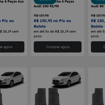
ha 4 Peças Asx
Tapete Borracha 4 Peças
Tapete B
Audi 100 93/95
Audi 80
R$ 137,98
R$ 137,9
o Pix ou
R$ 130,93 no Pix ou
R$ 130,
Boleto
Boleto
R$ 26,19 sem
em até 5x de R$ 26,19 sem
em até 5
juros
juros
r agora
Comprar agora