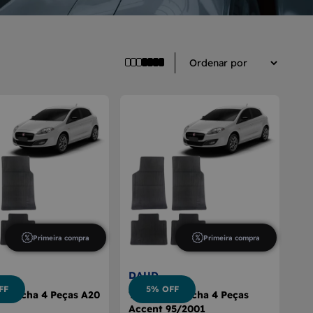
Primeira compra
Primeira compra
DAUD
FF
5% OFF
Borracha 4 Peças A20
Tapete Borracha 4 Peças
Accent 95/2001