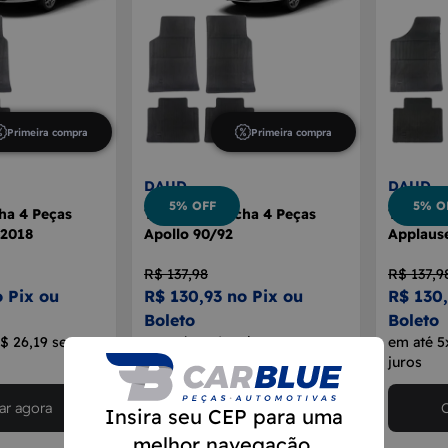
Primeira compra
Primeira compra
DAUD
DAUD
5% OFF
5% O
ha 4 Peças
Tapete Borracha 4 Peças
Tapete B
2018
Apollo 90/92
Applaus
R$ 137,98
R$ 137,9
o Pix ou
R$ 130,93 no Pix ou
R$ 130,
Boleto
Boleto
R$ 26,19 sem
em até 5x de R$ 26,19 sem
em até 5
juros
juros
r agora
Comprar agora
Insira seu CEP para uma
melhor navegação.