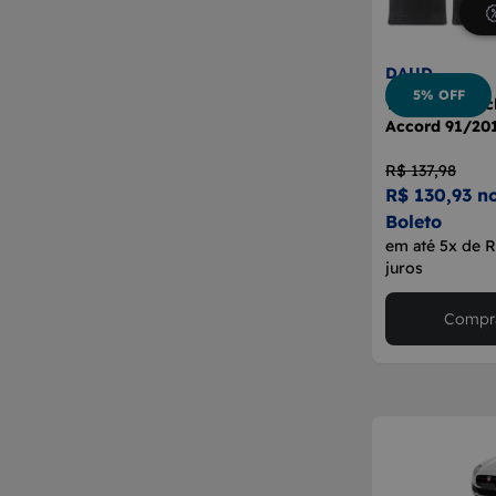
DAUD
5% OFF
Tapete Borrac
Accord 91/20
R$ 137,98
R$ 130,93 n
Boleto
em até 5x de 
juros
Compra