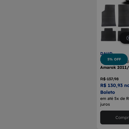
DAUD
5% OFF
Tapete Borrac
Amarok 2011/
R$ 137,98
R$ 130,93 n
Boleto
em até 5x de 
juros
Compra