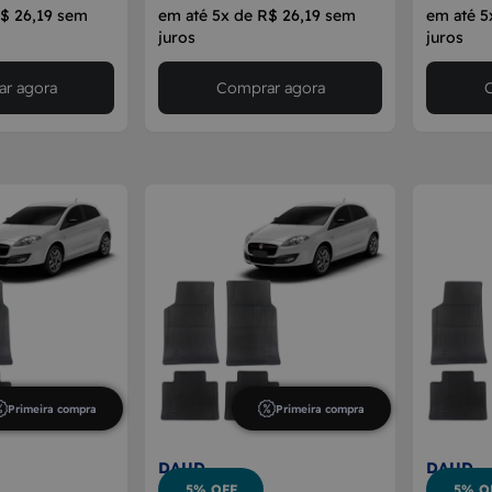
R$ 26,19 sem
em até 5x de R$ 26,19 sem
em até 5
juros
juros
r agora
Comprar agora
Primeira compra
Primeira compra
DAUD
DAUD
5% OFF
5% O