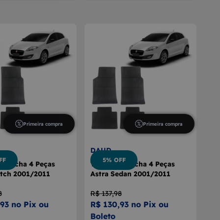
Primeira compra
Primeira compra
DAUD
FF
5% OFF
orracha 4 Peças
Tapete Borracha 4 Peças
atch 2001/2011
Astra Sedan 2001/2011
8
R$ 137,98
93 no Pix ou
R$ 130,93 no Pix ou
Boleto