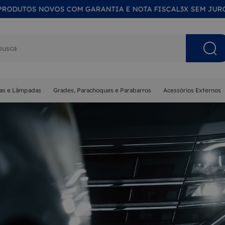
S NOVOS COM GARANTIA E NOTA FISCAL
3X SEM JUROS NO C
s buscados
nas e Lâmpadas
Grades, Parachoques e Parabarros
Acessórios Externos
NA
MA
ISOR
 SOL
ETA