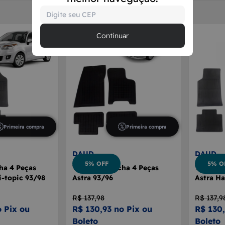
Continuar
Primeira compra
Primeira compra
DAUD
DAUD
5% OFF
5% O
ha 4 Peças
Tapete Borracha 4 Peças
Tapete B
i-topic 93/98
Astra 93/96
Astra H
R$ 137,98
R$ 137,9
o Pix ou
R$ 130,93 no Pix ou
R$ 130,
Boleto
Boleto