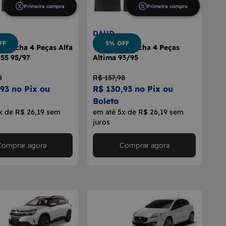
Primeira compra
Primeira compra
DAUD
FF
5% OFF
orracha 4 Peças Alfa
Tapete Borracha 4 Peças
55 95/97
Altima 93/95
8
R$ 137,98
93 no Pix ou
R$ 130,93 no Pix ou
Boleto
x de R$ 26,19 sem
em até 5x de R$ 26,19 sem
juros
Comprar agora
Comprar agora