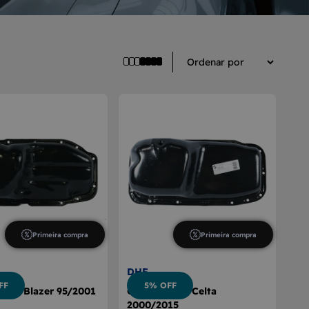
Primeira compra
Primeira compra
DHF
FF
5% OFF
otor Blazer 95/2001
Cárter Motor Celta
2000/2015