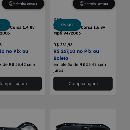
Primeira compra
Primeira compra
DHF
FF
5% OFF
otor Corsa 1.4 8v
Cárter Motor Corsa 1.6 8v
/2003
Mpfi 94/2003
8
R$ 281,98
10 no Pix ou
R$ 267,10 no Pix ou
Boleto
x de R$ 53,42 sem
em até 5x de R$ 53,42 sem
juros
Comprar agora
Comprar agora