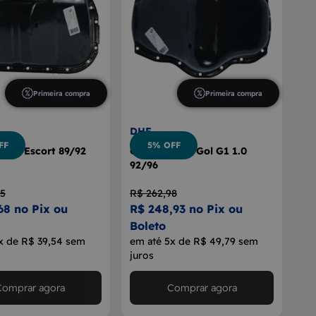
Primeira compra
Primeira compra
DHF
FF
5% OFF
otor Escort 89/92
Cárter Motor Gol G1 1.0
92/96
95
R$ 262,98
68 no Pix ou
R$ 248,93 no Pix ou
Boleto
x de R$ 39,54 sem
em até 5x de R$ 49,79 sem
juros
Comprar agora
Comprar agora