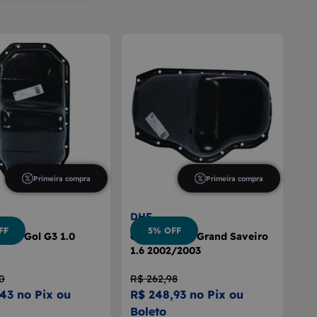
Primeira compra
Primeira compra
DHF
FF
5% OFF
otor Gol G3 1.0
Cárter Motor Grand Saveiro
1.6 2002/2003
0
R$ 262,98
43 no Pix ou
R$ 248,93 no Pix ou
Boleto