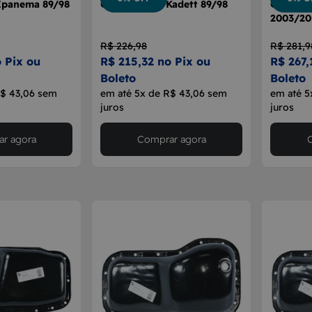
Ipanema 89/98
Cárter Motor Kadett 89/98
Cárter M
2003/20
R$ 226,98
R$ 281,9
 Pix ou
R$ 215,32 no Pix ou
R$ 267,
Boleto
Boleto
R$ 43,06 sem
em até 5x de R$ 43,06 sem
em até 5
juros
juros
r agora
Comprar agora