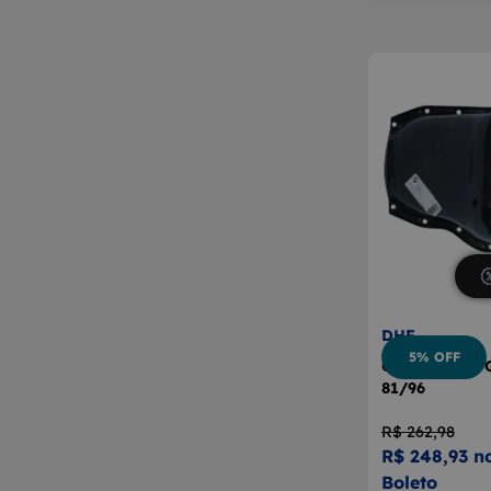
DHF
5% OFF
Cárter Motor 
81/96
R$ 262,98
R$ 248,93 n
Boleto