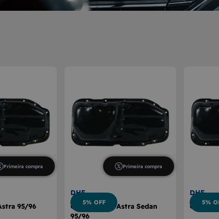
E CÂMBIO
A DE VIDRO
Primeira compra
Primeira compra
DHF
DHF
5% OFF
5% O
Astra 95/96
Cárter Motor Astra Sedan
Cárter M
95/96