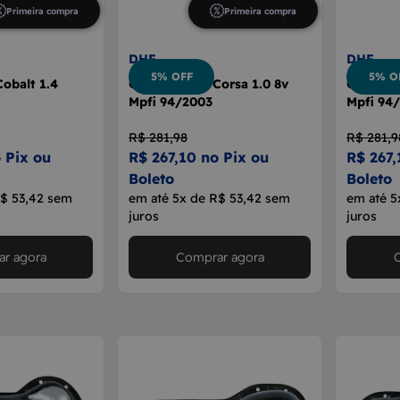
Primeira compra
Primeira compra
DHF
DHF
5% OFF
5% O
Cobalt 1.4
Cárter Motor Corsa 1.0 8v
Cárter M
Mpfi 94/2003
Mpfi 94
R$ 281,98
R$ 281,9
 Pix ou
R$ 267,10 no Pix ou
R$ 267,
Boleto
Boleto
R$ 53,42 sem
em até 5x de R$ 53,42 sem
em até 5
juros
juros
r agora
Comprar agora