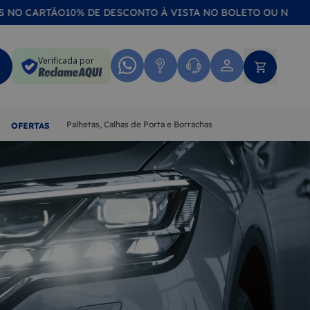
RTÃO
10% DE DESCONTO À VISTA NO BOLETO OU NO PIX
COMPR
Verificada por
Palhetas, Calhas de Porta e Borrachas
OFERTAS