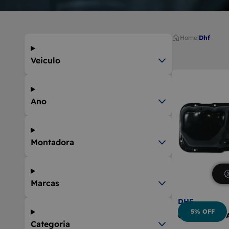
9
BOLA D
10
MÁQUIN
Home
|
dhf
Veiculo
Ano
Montadora
Marcas
DHF
5% OFF
Cárter Motor 
Categoria