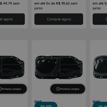
R$ 49,79 sem
em até 5x de R$ 39,62 sem
em até 5
juros
juros
r agora
Comprar agora
Primeira compra
Primeira compra
DHF
DHF
5% OFF
5% O