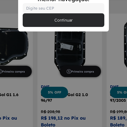
Continuar
Primeira compra
Primeira compra
DHF
DHF
5% OFF
5% O
Gol G1 1.6
Cárter Motor Gol G2 1.0
Cárter M
96/97
97/2005
R$ 208,98
R$ 199,8
o Pix ou
R$ 198,12 no Pix ou
R$ 189,
Boleto
Boleto