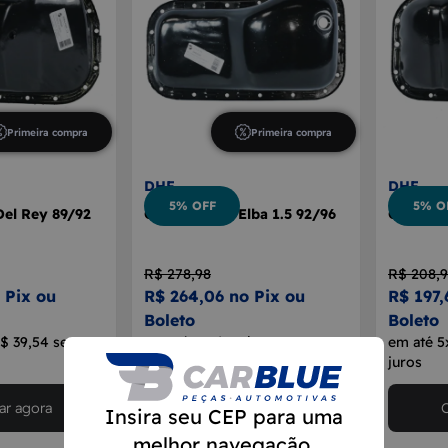
Primeira compra
Primeira compra
DHF
DHF
5% OFF
5% O
Del Rey 89/92
Cárter Motor Elba 1.5 92/96
Cárter M
R$ 278,98
R$ 208,
 Pix ou
R$ 264,06 no Pix ou
R$ 197,
Boleto
Boleto
R$ 39,54 sem
em até 5x de R$ 52,81 sem
em até 5
juros
juros
r agora
Comprar agora
Insira seu CEP para uma
melhor navegação.