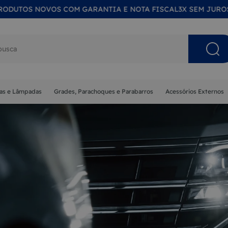
 NOVOS COM GARANTIA E NOTA FISCAL
3X SEM JUROS NO CA
s buscados
nas e Lâmpadas
Grades, Parachoques e Parabarros
Acessórios Externos
NA
MA
ISOR
 SOL
ETA