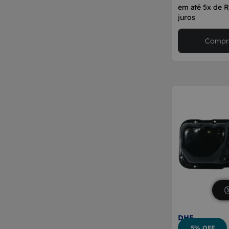
em até 5x de 
juros
Compra
DHF
5% OFF