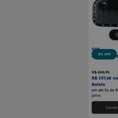
DHF
5% OFF
Cárter Motor 
R$ 208,95
R$ 197,68 no
Boleto
em até 5x de 
juros
Compra