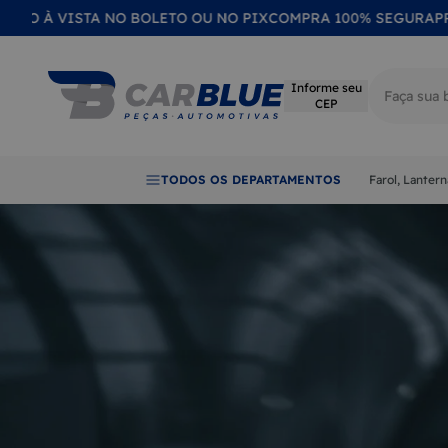
VISTA NO BOLETO OU NO PIX
COMPRA 100% SEGURA
PRODUTOS
Informe seu
CEP
Termos mai
TODOS OS DEPARTAMENTOS
Farol, Lanter
1
LANTER
2
FAROL
3
CALOTA
4
EMBLE
5
LENTE
6
RETROV
7
QUEBRA
8
MAÇAN