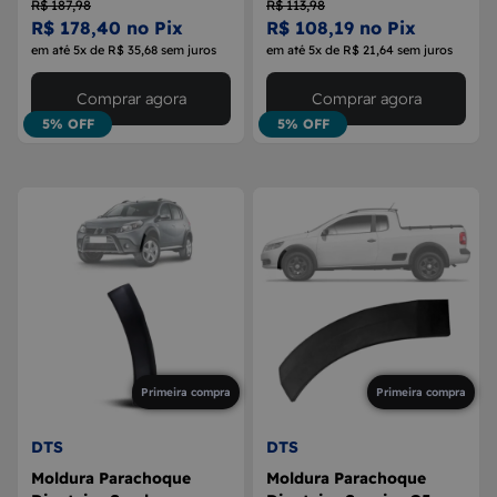
R$ 187,98
R$ 113,98
2017/2023
R$ 178,40 no Pix
R$ 108,19 no Pix
em até 5x de R$ 35,68 sem juros
em até 5x de R$ 21,64 sem juros
Comprar agora
Comprar agora
5% OFF
5% OFF
Primeira compra
Primeira compra
DTS
DTS
Moldura Parachoque
Moldura Parachoque