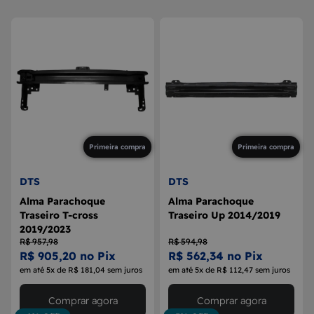
8
MAÇANETA
9
BOLA DE CÂMBIO
10
MÁQUINA DE VIDRO
Primeira compra
Primeira compra
DTS
DTS
Alma Parachoque
Alma Parachoque
Traseiro T-cross
Traseiro Up 2014/2019
2019/2023
R$ 957,98
R$ 594,98
R$ 905,20 no Pix
R$ 562,34 no Pix
em até 5x de R$ 181,04 sem juros
em até 5x de R$ 112,47 sem juros
Comprar agora
Comprar agora