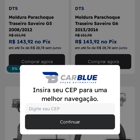
DTS
DTS
Moldura Parachoque
Moldura Parachoque
Traseiro Saveiro G5
Traseiro Saveiro G6
2008/2012
2013/2016
R$ 151,98
R$ 151,98
R$ 143,92 no Pix
R$ 143,92 no Pix
em até 5x de R$ 28,78 sem juros
em até 5x de R$ 28,78 sem juros
Comprar agora
Comprar agora
5% OFF
5% OFF
Insira seu CEP para uma
melhor navegação.
Continuar