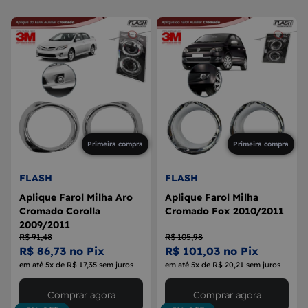
8
MAÇANETA
9
BOLA DE CÂMBIO
10
MÁQUINA DE VIDRO
Primeira compra
Primeira compra
FLASH
FLASH
Aplique Farol Milha Aro
Aplique Farol Milha
Cromado Corolla
Cromado Fox 2010/2011
2009/2011
R$ 91,48
R$ 105,98
R$ 86,73 no Pix
R$ 101,03 no Pix
em até 5x de R$ 17,35 sem juros
em até 5x de R$ 20,21 sem juros
Comprar agora
Comprar agora