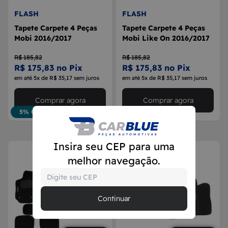
FLASH
FLASH
Tapete Carpete 4 Peças
Tapete Carpete 4 Peças
Mobi 2016/2017
Mobi Like On 2016/2017
R$ 185,82
R$ 185,82
R$ 175,83 no Pix
R$ 175,83 no Pix
em até 5x de R$ 35,17 sem juros
em até 5x de R$ 35,17 sem juros
Comprar agora
Comprar agora
5% OFF
5% OFF
Insira seu CEP para uma
melhor navegação.
Continuar