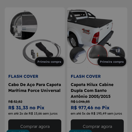
8
MAÇANETA
9
BOLA DE CÂMBIO
10
MÁQUINA DE VIDRO
Primeira compra
Primeira compra
FLASH COVER
FLASH COVER
Cabo De Aço Para Capota
Capota Hilux Cabine
Marítima Force Universal
Dupla Com Santo
Antônio 2005/2015
R$ 32,82
R$ 1.046,85
R$ 31,33 no Pix
R$ 977,46 no Pix
em até 2x de R$ 15,66 sem juros
em até 5x de R$ 195,49 sem juros
Comprar agora
Comprar agora