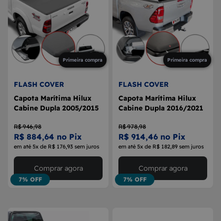
Primeira compra
Primeira compra
FLASH COVER
FLASH COVER
Capota Marítima Hilux
Capota Marítima Hilux
Cabine Dupla 2005/2015
Cabine Dupla 2016/2021
R$ 946,98
R$ 978,98
R$ 884,64 no Pix
R$ 914,46 no Pix
em até 5x de R$ 176,93 sem juros
em até 5x de R$ 182,89 sem juros
Comprar agora
Comprar agora
7% OFF
7% OFF