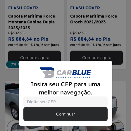
FLASH COVER
FLASH COVER
Capota Marítima Force
Capota Marítima Force
Montana Cabine Dupla
Oroch 2022/2023
2023/2023
R$ 946,98
R$ 946,98
R$ 884,64 no Pix
R$ 884,64 no Pix
em até 5x de R$ 176,93 sem juros
em até 5x de R$ 176,93 sem juros
Comprar agora
Comprar agora
7% OFF
7% OFF
Insira seu CEP para uma
melhor navegação.
Continuar