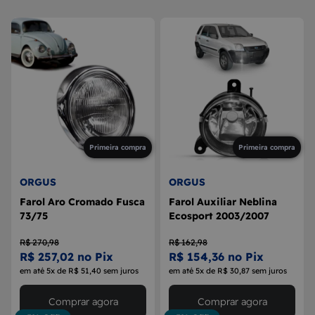
8
MAÇANETA
9
BOLA DE CÂMBIO
10
MÁQUINA DE VIDRO
Primeira compra
Primeira compra
ORGUS
ORGUS
Farol Aro Cromado Fusca
Farol Auxiliar Neblina
73/75
Ecosport 2003/2007
R$ 270,98
R$ 162,98
R$ 257,02 no Pix
R$ 154,36 no Pix
em até 5x de R$ 51,40 sem juros
em até 5x de R$ 30,87 sem juros
Comprar agora
Comprar agora