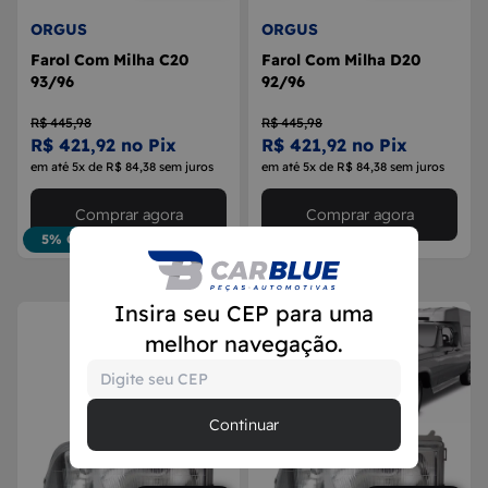
ORGUS
ORGUS
Farol Com Milha C20
Farol Com Milha D20
93/96
92/96
R$ 445,98
R$ 445,98
R$ 421,92 no Pix
R$ 421,92 no Pix
em até 5x de R$ 84,38 sem juros
em até 5x de R$ 84,38 sem juros
Comprar agora
Comprar agora
5% OFF
5% OFF
Insira seu CEP para uma
melhor navegação.
Continuar