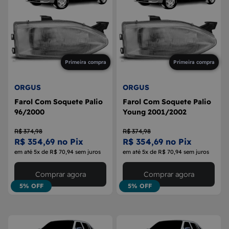
Primeira compra
Primeira compra
ORGUS
ORGUS
Farol Com Soquete Palio
Farol Com Soquete Palio
96/2000
Young 2001/2002
R$ 374,98
R$ 374,98
R$ 354,69 no Pix
R$ 354,69 no Pix
em até 5x de R$ 70,94 sem juros
em até 5x de R$ 70,94 sem juros
Comprar agora
Comprar agora
5% OFF
5% OFF