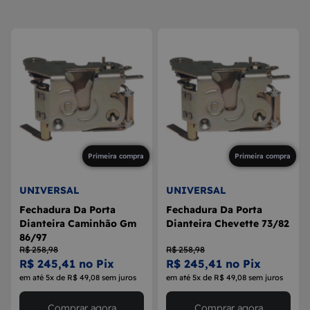
8
MAÇANETA
9
BOLA DE CÂMBIO
10
MÁQUINA DE VIDRO
Primeira compra
Primeira compra
UNIVERSAL
UNIVERSAL
Fechadura Da Porta
Fechadura Da Porta
Dianteira Caminhão Gm
Dianteira Chevette 73/82
86/97
R$ 258,98
R$ 258,98
R$ 245,41 no Pix
R$ 245,41 no Pix
em até 5x de R$ 49,08 sem juros
em até 5x de R$ 49,08 sem juros
Comprar agora
Comprar agora