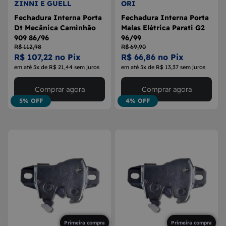
ZINNI E GUELL
ORI
Fechadura Interna Porta
Fechadura Interna Porta
Dt Mecânica Caminhão
Malas Elétrica Parati G2
909 86/96
96/99
R$ 112,98
R$ 69,90
R$ 107,22 no Pix
R$ 66,86 no Pix
em até 5x de R$ 21,44 sem juros
em até 5x de R$ 13,37 sem juros
Comprar agora
Comprar agora
5% OFF
4% OFF
Primeira compra
Primeira compra