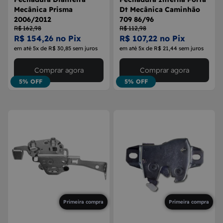
Mecânica Prisma
Dt Mecânica Caminhão
2006/2012
709 86/96
R$ 162,98
R$ 112,98
R$ 154,26 no Pix
R$ 107,22 no Pix
em até 5x de R$ 30,85 sem juros
em até 5x de R$ 21,44 sem juros
Comprar agora
Comprar agora
5% OFF
5% OFF
Primeira compra
Primeira compra