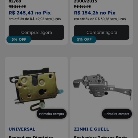
82/88
2000/2015
R$ 258,98
R$ 162,98
R$ 245,41 no Pix
R$ 154,26 no Pix
em até 5x de R$ 49,08 sem juros
em até 5x de R$ 30,85 sem juros
Comprar agora
Comprar agora
5% OFF
5% OFF
Primeira compra
Primeira compra
UNIVERSAL
ZINNI E GUELL
Fechadura Dianteira
Fechadura Interna Porta