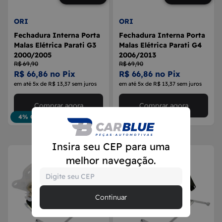
ORI
ORI
Fechadura Interna Porta
Fechadura Interna Porta
Malas Elétrica Parati G3
Malas Elétrica Parati G4
2000/2005
2006/2013
R$ 69,90
R$ 69,90
R$ 66,86 no Pix
R$ 66,86 no Pix
em até 5x de R$ 13,37 sem juros
em até 5x de R$ 13,37 sem juros
Comprar agora
Comprar agora
4% OFF
4% OFF
Insira seu CEP para uma
melhor navegação.
Continuar