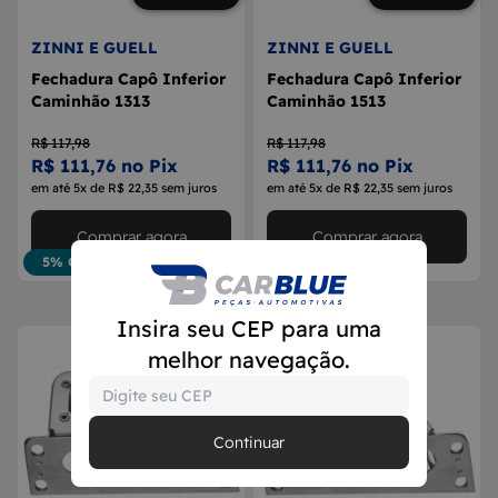
ZINNI E GUELL
ZINNI E GUELL
Fechadura Capô Inferior
Fechadura Capô Inferior
Caminhão 1313
Caminhão 1513
R$ 117,98
R$ 117,98
R$ 111,76 no Pix
R$ 111,76 no Pix
em até 5x de R$ 22,35 sem juros
em até 5x de R$ 22,35 sem juros
Comprar agora
Comprar agora
5% OFF
5% OFF
Insira seu CEP para uma
melhor navegação.
Continuar