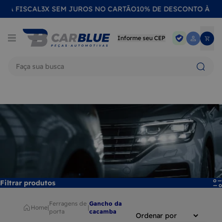
L
3X SEM JUROS NO CARTÃO
10% DE DESCONTO À VISTA NO BO
Informe seu CEP
Termos mais buscados
1
LANTERNA
2
FAROL
3
CALOTA
4
EMBLEMA
5
LENTE
Filtrar produtos
6
RETROVISOR
ferragens de
gancho da
Home
|
|
porta
cacamba
7
QUEBRA SOL