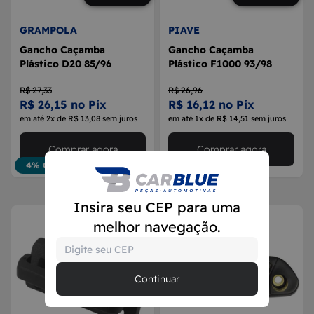
GRAMPOLA
PIAVE
Gancho Caçamba
Gancho Caçamba
Plástico D20 85/96
Plástico F1000 93/98
R$ 27,33
R$ 26,96
R$ 26,15 no Pix
R$ 16,12 no Pix
em até 2x de R$ 13,08 sem juros
em até 1x de R$ 14,51 sem juros
Comprar agora
Comprar agora
4% OFF
40% OFF
Insira seu CEP para uma
melhor navegação.
Continuar