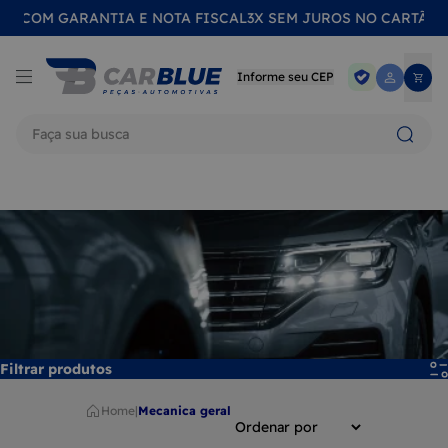
ANTIA E NOTA FISCAL
3X SEM JUROS NO CARTÃO
10% DE DESC
Informe seu CEP
Termos mais buscados
1
LANTERNA
2
FAROL
3
CALOTA
4
EMBLEMA
5
LENTE
Filtrar produtos
6
RETROVISOR
Home
|
mecanica geral
7
QUEBRA SOL