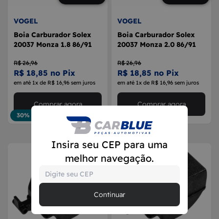
VOGEL
VOGEL
Boia Carburador Solex
Boia Carburador Solex
20037 Monza 1.8 86/91
20037 Monza 2.0 86/91
R$ 26,96
R$ 26,96
R$ 18,85 no Pix
R$ 18,85 no Pix
em até 1x de R$ 16,96 sem juros
em até 1x de R$ 16,96 sem juros
Comprar agora
Comprar agora
30% OFF
30% OFF
Insira seu CEP para uma
melhor navegação.
Continuar