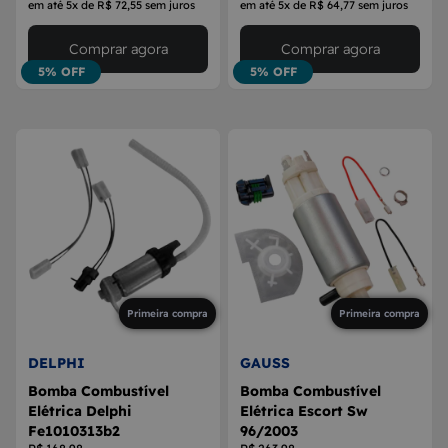
em até 5x de R$ 72,55 sem juros
em até 5x de R$ 64,77 sem juros
Comprar agora
Comprar agora
5% OFF
5% OFF
Primeira compra
Primeira compra
DELPHI
GAUSS
Bomba Combustível
Bomba Combustível
Elétrica Delphi
Elétrica Escort Sw
Fe1010313b2
96/2003