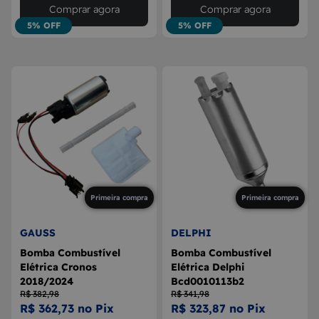
Comprar agora
Comprar agora
5% OFF
5% OFF
Primeira compra
Primeira compra
GAUSS
DELPHI
Bomba Combustível
Bomba Combustível
Elétrica Cronos
Elétrica Delphi
2018/2024
Bcd0010113b2
R$ 382,98
R$ 341,98
R$ 362,73 no Pix
R$ 323,87 no Pix