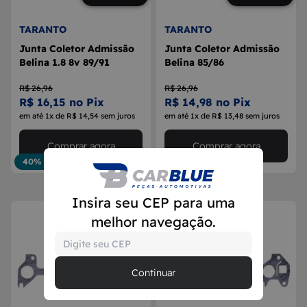
TARANTO
TARANTO
Junta Coletor Admissão
Junta Coletor Admissão
Belina 1.8 8v 89/91
Belina 85/86
R$ 26,96
R$ 26,96
R$ 16,15 no Pix
R$ 14,98 no Pix
em até 1x de R$ 14,54 sem juros
em até 1x de R$ 13,48 sem juros
Comprar agora
Comprar agora
40% OFF
44% OFF
Insira seu CEP para uma
melhor navegação.
Continuar