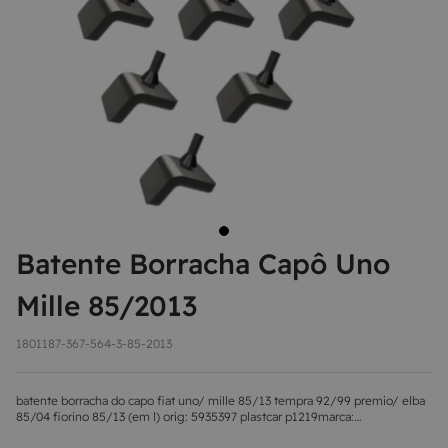
8
MAÇANETA
9
BOLA DE CÂMBIO
10
MÁQUINA DE VIDRO
Batente Borracha Capô Uno
Mille 85/2013
1801187-367-564-3-85-2013
batente borracha do capo fiat uno/ mille 85/13 tempra 92/99 premio/ elba
85/04 fiorino 85/13 (em l) orig: 5935397 plastcar p1219marca:
plastcarcódigo do fornecedor: p1219novo, com garantia de 3 meses e