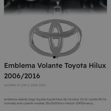
8
MAÇANETA
9
BOLA DE CÂMBIO
10
MÁQUINA DE VIDRO
Emblema Volante Toyota Hilux
2006/2016
1610988-57-249-2-2006-2016
emblema volante (logo toyota) toyota hilux 06/16 etios 13/16 corolla 09/16
cromado auto colante medida: 35x70x50mm marcon 10955marca:
marconcódigo do fornecedor: 10955novo, com garantia de 3 meses e