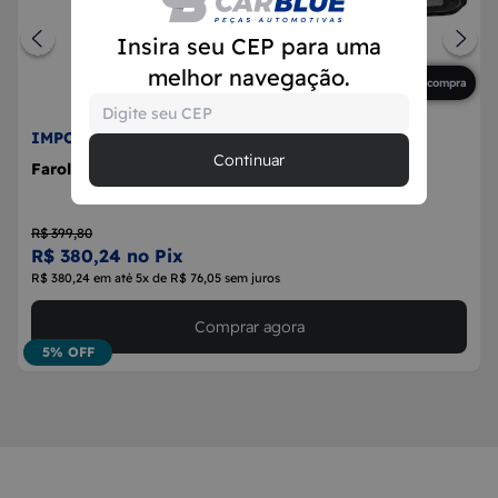
Insira seu CEP para uma
melhor navegação.
Primeira compra
IMPORTADO
Continuar
Farol Máscara Cinza Duplo Saveiro G5 2009/2012
R$ 399,80
R$ 380,24 no Pix
R$ 380,24 em até 5x de R$ 76,05 sem juros
Comprar agora
5% OFF