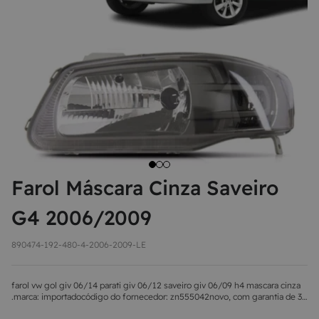
8
MAÇANETA
9
BOLA DE CÂMBIO
10
MÁQUINA DE VIDRO
Farol Máscara Cinza Saveiro
G4 2006/2009
890474-192-480-4-2006-2009-LE
farol vw gol giv 06/14 parati giv 06/12 saveiro giv 06/09 h4 mascara cinza
.marca: importadocódigo do fornecedor: zn555042novo, com garantia de 3
meses e acompanhando de nota fiscal.em caso de dúvidas em relação ao