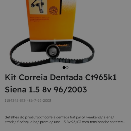
8
MAÇANETA
9
BOLA DE CÂMBIO
10
MÁQUINA DE VIDRO
Kit Correia Dentada Ct965k1
Siena 1.5 8v 96/2003
1154245-373-486-7-96-2003
detalhes do produto:
kit correia dentada fiat palio/ weekend/ siena/
strada/ fiorino/ elba/ premio/ uno 1.5 8v 96/03 com tensionador contitech
ct965k1 marca: contitechcódigo fornecedor: ct965k1conteúdo da