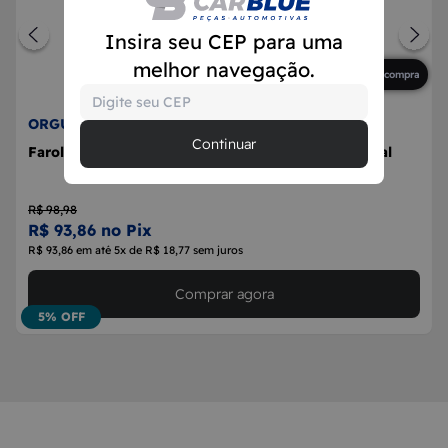
Insira seu CEP para uma
melhor navegação.
Primeira compra
ORGUS
Continuar
Farol Milha Auxiliar Redondo Milha 92mm Universal
R$ 98,98
R$ 93,86 no Pix
R$ 93,86 em até 5x de R$ 18,77 sem juros
Comprar agora
5% OFF