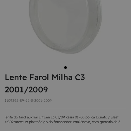
8
MAÇANETA
9
BOLA DE CÂMBIO
10
MÁQUINA DE VIDRO
Lente Farol Milha C3
2001/2009
1109295-89-92-3-2001-2009
lente do farol auxiliar citroen c3 01/09 xsara 01/06 policarbonato / plast
zr802marca: zr plastcódigo do fornecedor: zr802novo, com garantia de 3
meses e acompanhando de nota fiscal.em caso de dúvidas em relação ao