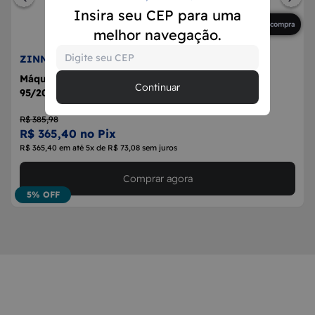
Insira seu CEP para uma
Primeira compra
melhor navegação.
ZINNI E GUELL
Máquina Vidro Dianteira Elétrica Blazer 4 Portas
Continuar
95/2011
R$ 385,98
R$ 365,40 no Pix
R$ 365,40 em até 5x de R$ 73,08 sem juros
Comprar agora
5% OFF