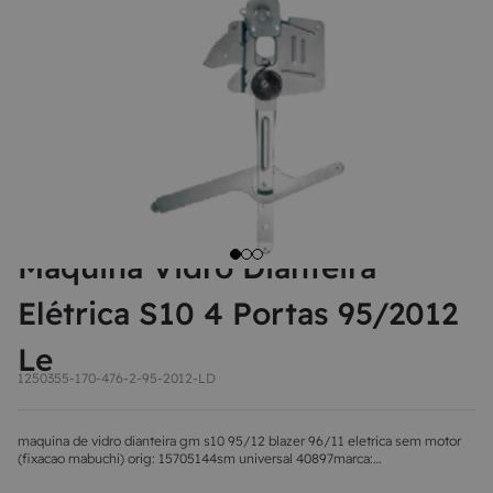
8
MAÇANETA
9
BOLA DE CÂMBIO
10
MÁQUINA DE VIDRO
Máquina Vidro Dianteira
Elétrica S10 4 Portas 95/2012
Le
1250355-170-476-2-95-2012-LD
maquina de vidro dianteira gm s10 95/12 blazer 96/11 eletrica sem motor
(fixacao mabuchi) orig: 15705144sm universal 40897marca:
universalmaquinascódigo do fornecedor: 40897novo, com garantia de 3