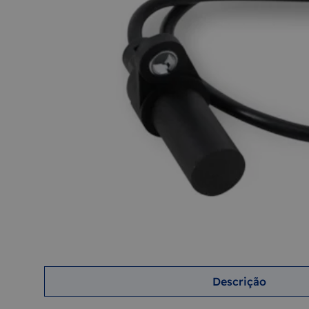
9
BOLA D
10
MÁQUIN
Descrição