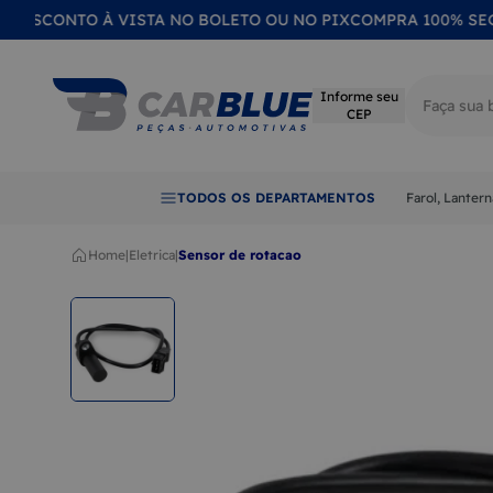
CONTO À VISTA NO BOLETO OU NO PIX
COMPRA 100% SEGURA
P
Informe seu
CEP
Termos mai
TODOS OS DEPARTAMENTOS
Farol, Lanter
1
LANTER
2
FAROL
Home
|
eletrica
|
sensor de rotacao
3
CALOTA
4
EMBLE
5
LENTE
6
RETROV
7
QUEBRA
8
MAÇAN