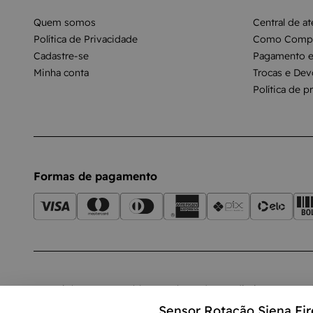
Quem somos
Central de a
Política de Privacidade
Como Compr
Cadastre-se
Pagamento e
Minha conta
Trocas e Dev
Política de p
Formas de pagamento
Copyright © 2018-carblue.com.br. Todos os direitos reserv
de pagamento, frete e produtos são válidos exclusivamente p
Sensor Rotação Siena Fire