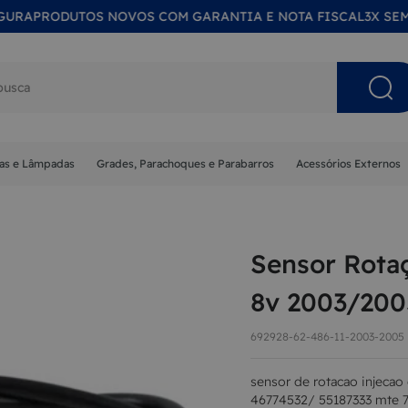
RODUTOS NOVOS COM GARANTIA E NOTA FISCAL
3X SEM JUR
s buscados
nas e Lâmpadas
Grades, Parachoques e Parabarros
Acessórios Externos
NA
Sensor Rotaç
MA
8v 2003/200
ISOR
692928-62-486-11-2003-2005
 SOL
sensor de rotacao injecao e
ETA
46774532/ 55187333 mte 