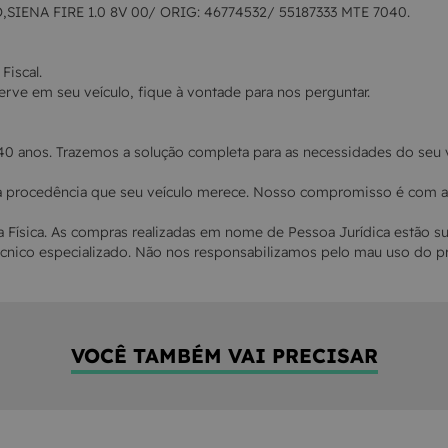
ENA FIRE 1.0 8V 00/ ORIG: 46774532/ 55187333 MTE 7040.
iscal.
rve em seu veículo, fique à vontade para nos perguntar.
40 anos. Trazemos a solução completa para as necessidades do seu 
a procedência que seu veículo merece. Nosso compromisso é com a s
Física. As compras realizadas em nome de Pessoa Jurídica estão s
cnico especializado. Não nos responsabilizamos pelo mau uso do pr
VOCÊ TAMBÉM VAI PRECISAR