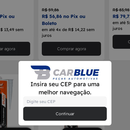
R$ 59,86
R$ 83,98
Pix ou
R$ 56,86 no Pix ou
R$ 79,7
em até 5
Boleto
juros
R$ 13,49 sem
em até 4x de R$ 14,22 sem
juros
r agora
Comprar agora
Insira seu CEP para uma
melhor navegação.
Continuar