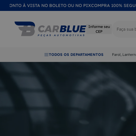
ONTO À VISTA NO BOLETO OU NO PIX
COMPRA 100% SEGURA
P
Informe seu
CEP
Termos mai
TODOS OS DEPARTAMENTOS
Farol, Lanter
1
LANTER
2
FAROL
3
CALOTA
4
EMBLE
5
LENTE
6
RETROV
7
QUEBRA
8
MAÇAN