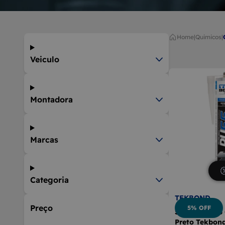
9
BOLA D
10
MÁQUIN
Home
|
quimicos
|
Veiculo
Montadora
Marcas
Categoria
TEKBOND
Preço
5% OFF
Silicone Pu55
Preto Tekbon