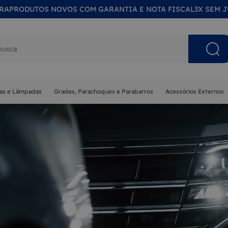
RODUTOS NOVOS COM GARANTIA E NOTA FISCAL
3X SEM JURO
s buscados
nas e Lâmpadas
Grades, Parachoques e Parabarros
Acessórios Externos
NA
MA
ISOR
 SOL
ETA