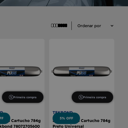
Primeira compra
Primeira compra
ND
TEKBOND
FF
5% OFF
 Pu55 Cartucho 784g
Silicone Pu55 Cartucho 784g
ekbond 78072705600
Preto Universal