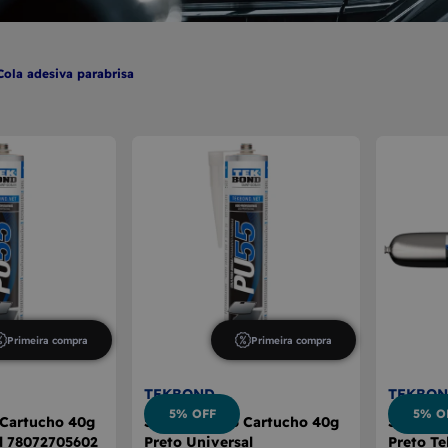
E CÂMBIO
A DE VIDRO
cola adesiva parabrisa
Primeira compra
Primeira compra
TEKBOND
TEKBO
5% OFF
5% O
 Cartucho 40g
Silicone Pu55 Cartucho 40g
Silicone
d 78072705602
Preto Universal
Preto T