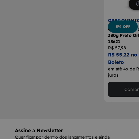
ORBI QUIMI
5% OFF
Cola Adesiva 
380g Preto Or
18621
R$ 57,98
R$ 55,22 no 
Boleto
em até 4x de 
juros
Compra
Assine a Newsletter
Quer ficar por dentro dos lançamentos e ainda