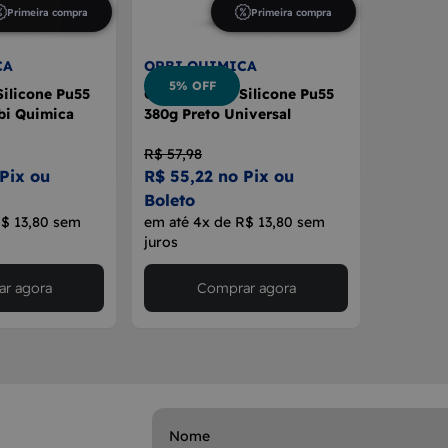
Primeira compra
Primeira compra
CA
ORBI QUIMICA
5% OFF
Silicone Pu55
Cola Adesiva Silicone Pu55
bi Quimica
380g Preto Universal
R$ 57,98
Pix ou
R$ 55,22 no Pix ou
Boleto
R$ 13,80 sem
em até 4x de R$ 13,80 sem
juros
r agora
Comprar agora