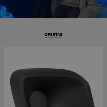
8
MAÇANETA
9
BOLA DE CÂMBIO
10
MÁQUINA DE VIDRO
OFERTAS