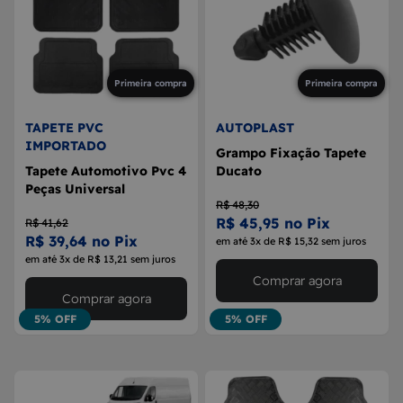
8
MAÇANETA
9
BOLA DE CÂMBIO
10
MÁQUINA DE VIDRO
Primeira compra
Primeira compra
TAPETE PVC
AUTOPLAST
IMPORTADO
Grampo Fixação Tapete
Tapete Automotivo Pvc 4
Ducato
Peças Universal
R$ 48,30
R$ 45,95 no Pix
R$ 41,62
R$ 39,64 no Pix
em até 3x de R$ 15,32 sem juros
em até 3x de R$ 13,21 sem juros
Comprar agora
Comprar agora
5% OFF
5% OFF