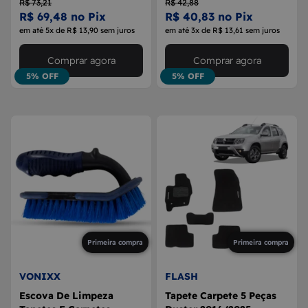
R$ 73,21
R$ 42,88
R$ 69,48 no Pix
R$ 40,83 no Pix
em até 5x de R$ 13,90 sem juros
em até 3x de R$ 13,61 sem juros
Comprar agora
Comprar agora
5% OFF
5% OFF
Primeira compra
Primeira compra
VONIXX
FLASH
Escova De Limpeza
Tapete Carpete 5 Peças