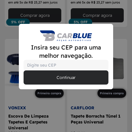
em até 5x de R$ 23,27 sem juros
em até 5x de R$ 23,27 sem juros
Comprar agora
Comprar agora
5% OFF
5% OFF
Insira seu CEP para uma
melhor navegação.
Continuar
Primeira compra
Primeira compra
VONIXX
CARFLOOR
Escova De Limpeza
Tapete Borracha Túnel 1
Tapetes E Carpetes
Peças Universal
Universal